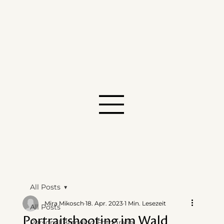
All Posts
Mira Mikosch
18. Apr. 2023
1 Min. Lesezeit
All Posts
Portraitshooting im Wald
Personal Branding Fotografie