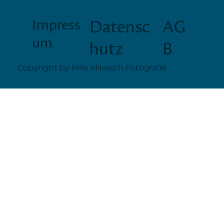
Impress
Datensc
AG
um
hutz
B
Copyright by Mira Mikosch Fotografie