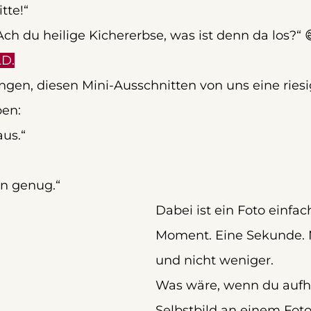
tte!“
h du heilige Kichererbse, was ist denn da los?“ 
LD.
gen, diesen Mini-Ausschnitten von uns eine riesi
en:
aus.“
ön genug.“
Dabei ist ein Foto einfac
Moment. Eine Sekunde. 
und nicht weniger.
Was wäre, wenn du aufhö
Selbstbild an einem Foto