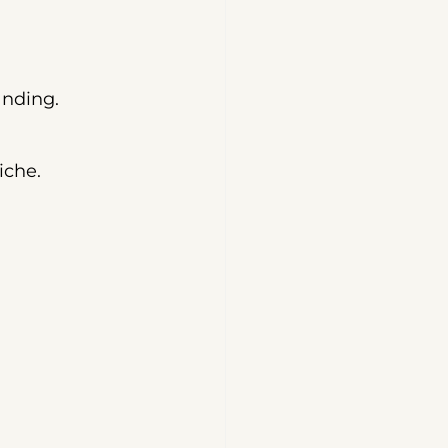
anding.
iche.