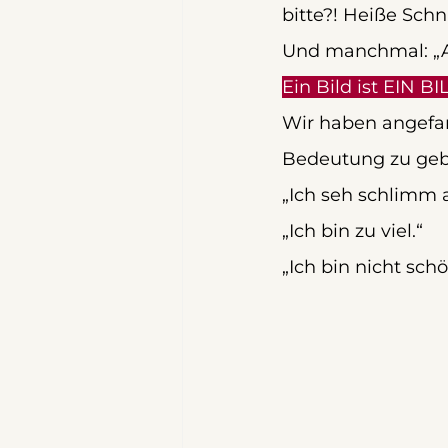
bitte?! Heiße Schni
Und manchmal: „Ac
Ein Bild ist EIN BI
Wir haben angefan
Bedeutung zu geb
„Ich seh schlimm 
„Ich bin zu viel.“
„Ich bin nicht sch