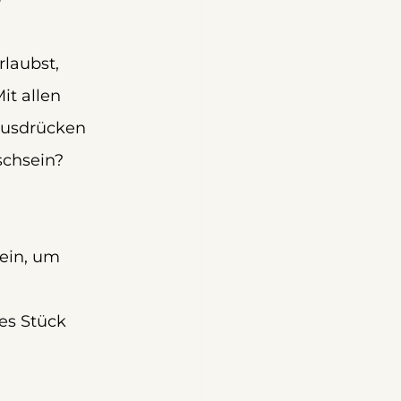
laubst, 
it allen 
Ausdrücken 
schsein?
ein, um 
nes Stück 