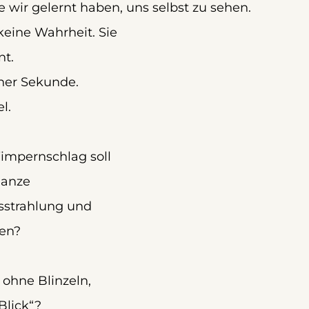
 wir gelernt haben, uns selbst zu sehen.
eine Wahrheit. Sie 
nt.
ner Sekunde. 
l.
impernschlag soll 
ganze 
sstrahlung und 
ten?
ohne Blinzeln, 
Blick“?