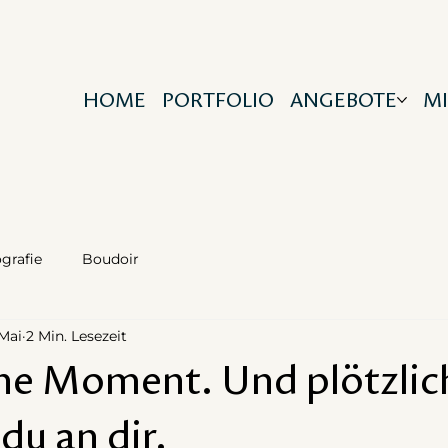
HOME
PORTFOLIO
ANGEBOTE
M
grafie
Boudoir
 Mai
2 Min. Lesezeit
ine Moment. Und plötzlic
 du an dir.