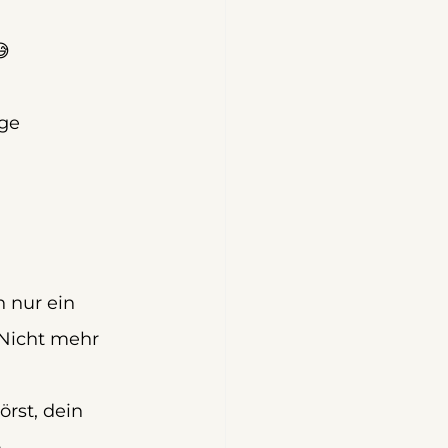
😅
ge 
h nur ein 
Nicht mehr 
rst, dein 
 