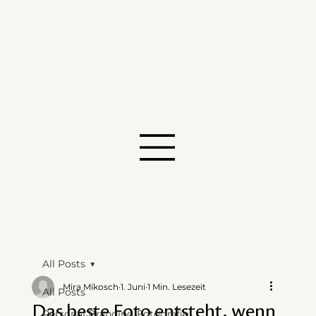
All Posts
Mira Mikosch
1. Juni
1 Min. Lesezeit
All Posts
Das beste Foto entsteht, wenn
Personal Branding Fotografie