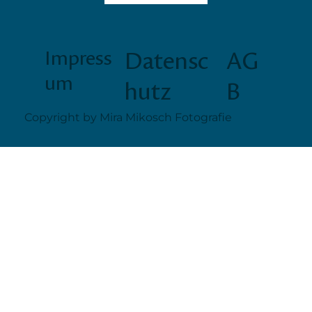
Impress
Datensc
AG
um
hutz
B
Copyright by Mira Mikosch Fotografie