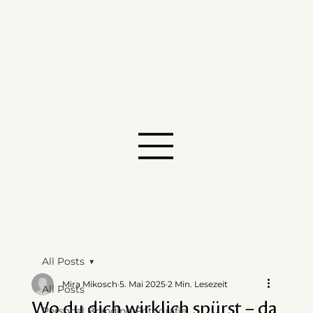
All Posts
Mira Mikosch
5. Mai 2025
2 Min. Lesezeit
All Posts
Wo du dich wirklich spürst – da
Personal Branding Fotografie