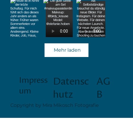
Mehr laden
Impress
Datensc
AG
um
hutz
B
Copyright by Mira Mikosch Fotografie