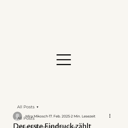
All Posts
Mira Mikosch
17. Feb. 2025
2 Min. Lesezeit
All Posts
Der erste Eindruck zählt
Personal Branding Fotografie