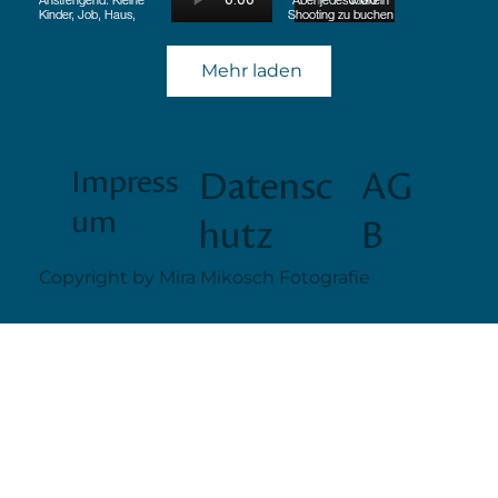
Mehr laden
Impress
Datensc
AG
um
hutz
B
Copyright by Mira Mikosch Fotografie