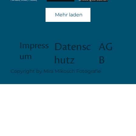
Mehr laden
Impress
Datensc
AG
um
hutz
B
Copyright by Mira Mikosch Fotografie