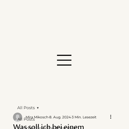
All Posts
Mira Mikosch
8. Aug. 2024
3 Min. Lesezeit
All Posts
Was soll ich bei einem
Personal Branding Fotografie